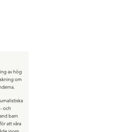
ning av hög
orskning om
nderna.
urnalistiska
e- och
land barn
r att våra
både inom