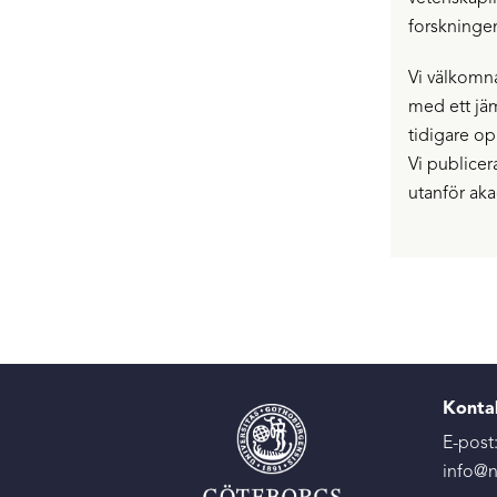
forskninge
Vi välkomna
med ett jäm
tidigare op
Vi publicera
utanför ak
Konta
E-post
info@n