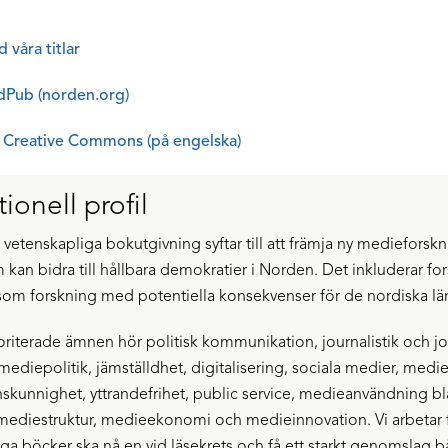
 våra titlar
Pub (norden.org)
 Creative Commons (på engelska)
ionell profil
etenskapliga bokutgivning syftar till att främja ny medieforsk
m kan bidra till hållbara demokratier i Norden. Det inkluderar f
som forskning med potentiella konsekvenser för de nordiska lä
rioriterade ämnen hör politisk kommunikation, journalistik och jo
mediepolitik, jämställdhet, digitalisering, sociala medier, medi
skunnighet, yttrandefrihet, public service, medieanvändning b
ediestruktur, medieekonomi och medieinnovation. Vi arbetar fö
ga böcker ska nå en vid läsekrets och få ett starkt genomslag 