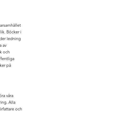
i
karsamhället
ik. Böcker i
der ledning
a av
ik och
fentliga
ker på
öra våra
ing. Alla
rfattare och