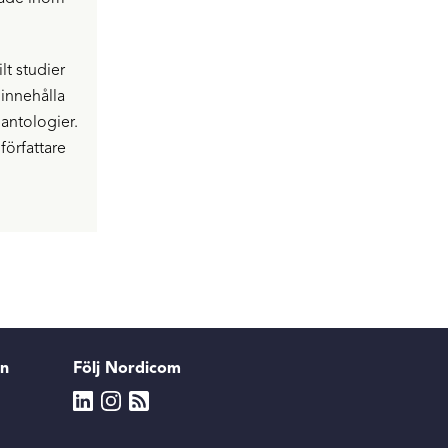
lt studier
 innehålla
antologier.
författare
en
Följ Nordicom