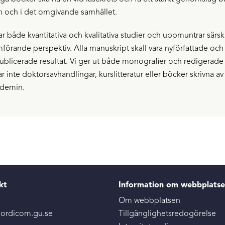
n och i det omgivande samhället.
r både kvantitativa och kvalitativa studier och uppmuntrar särski
förande perspektiv. Alla manuskript skall vara nyförfattade och
ublicerade resultat. Vi ger ut både monografier och redigerade 
r inte doktorsavhandlingar, kurslitteratur eller böcker skrivna av 
ademin.
kt
Information om webbplats
:
Om webbplatsen
ordicom.gu.se
Tillgänglighetsredogörelse