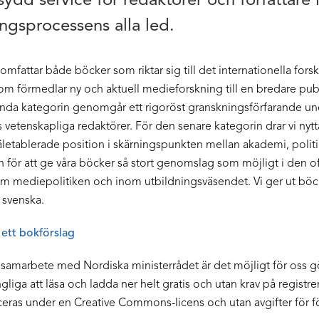
ydd service för redaktörer och författare 
ngsprocessens alla led.
omfattar både böcker som riktar sig till det internationella fors
m förmedlar ny och aktuell medieforskning till en bredare publ
nda kategorin genomgår ett rigoröst granskningsförfarande un
vetenskapliga redaktörer. För den senare kategorin drar vi nytt
etablerade position i skärningspunkten mellan akademi, polit
för att ge våra böcker så stort genomslag som möjligt i den of
om mediepolitiken och inom utbildningsväsendet. Vi ger ut böc
 svenska.
 ett bokförslag
t samarbete med Nordiska ministerrådet är det möjligt för oss g
gliga att läsa och ladda ner helt gratis och utan krav på registrer
eras under en Creative Commons-licens och utan avgifter för fö