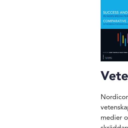
Vete
Nordicom
vetenska
medier o