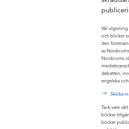
skräddars
publiceri
Vår utgivning 
och böcker so
den förstnäm
av Nordicoms 
Nordicoms väl
mediebransch 
debatten, in
engelska och
Skicka in
Tack vare vår
böcker tillgän
böcker public