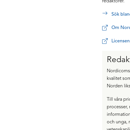
redaktörer.
Sök bland
Om Nord
Licensen
Redakt
Nordicoms v
kvalitet so
Norden lik
Till våra p
processer, 
information
och unga, m
vetenskapli