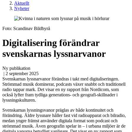
Aktuellt
Nyheter
Foto: Scandinav Bildbyrå
Digitalisering förändrar
svenskarnas lyssnarvanor
Ny publikation
| 2 september 2025
Svenskarnas lyssnarvanor förändras i takt med digitaliseringen.
Strömmad musik dominerar, podcasts växer snabbt och traditionell
radio tappar mark. Det visar en ny rapport från Nordicom, som
också lyfter fram tydliga generations- och geografi-skillnader i
lyssningskulturen.
Svenskarnas lyssningsvanor präglas av både kontinuitet och
förändring. Äldre lyssnare håller fast vid radioapparat och bilradio,
medan yngre främst använder digitala format som podcast och
strömmad musik. Även geografin spelar in – i urbana miljöer är de
digitala vanorna betydligt vanligare. Det visar en ny rapport som