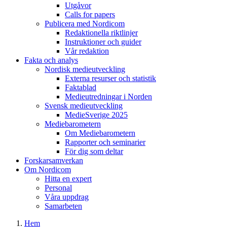
Utgåvor
Calls for papers
Publicera med Nordicom
Redaktionella riktlinjer
Instruktioner och guider
Vår redaktion
Fakta och analys
Nordisk medieutveckling
Externa resurser och statistik
Faktablad
Medieutredningar i Norden
Svensk medieutveckling
MedieSverige 2025
Mediebarometern
Om Mediebarometern
Rapporter och seminarier
För dig som deltar
Forskarsamverkan
Om Nordicom
Hitta en expert
Personal
Våra uppdrag
Samarbeten
Hem