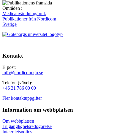
Områden :
Medieanvändning/bruk
Publikationer från Nordicom
Sverige
Kontakt
E-post:
info@nordicom.gu.se
Telefon (växel):
+46 31 786 00 00
Fler kontaktuppgifter
Information om webbplatsen
Om webbplatsen
Tillgänglighetsredogörelse
Integritetspolicy