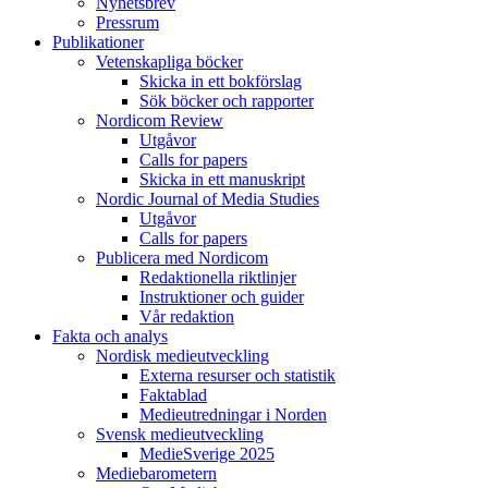
Nyhetsbrev
Pressrum
Publikationer
Vetenskapliga böcker
Skicka in ett bokförslag
Sök böcker och rapporter
Nordicom Review
Utgåvor
Calls for papers
Skicka in ett manuskript
Nordic Journal of Media Studies
Utgåvor
Calls for papers
Publicera med Nordicom
Redaktionella riktlinjer
Instruktioner och guider
Vår redaktion
Fakta och analys
Nordisk medieutveckling
Externa resurser och statistik
Faktablad
Medieutredningar i Norden
Svensk medieutveckling
MedieSverige 2025
Mediebarometern