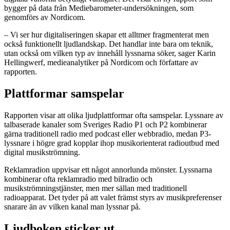
bygger på data från Mediebarometer-undersökningen, som
genomförs av Nordicom.
– Vi ser hur digitaliseringen skapar ett alltmer fragmenterat men
också funktionellt ljudlandskap. Det handlar inte bara om teknik,
utan också om vilken typ av innehåll lyssnarna söker, sager Karin
Hellingwerf, medieanalytiker på Nordicom och författare av
rapporten.
Plattformar samspelar
Rapporten visar att olika ljudplattformar ofta samspelar. Lyssnare av
talbaserade kanaler som Sveriges Radio P1 och P2 kombinerar
gärna traditionell radio med podcast eller webbradio, medan P3-
lyssnare i högre grad kopplar ihop musikorienterat radioutbud med
digital musikströmning.
Reklamradion uppvisar ett något annorlunda mönster. Lyssnarna
kombinerar ofta reklamradio med bilradio och
musikströmningstjänster, men mer sällan med traditionell
radioapparat. Det tyder på att valet främst styrs av musikpreferenser
snarare än av vilken kanal man lyssnar på.
Ljudboken sticker ut