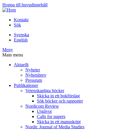
Hoppa till huvudinnehåll
Kontakt
Sök
Svenska
English
Meny
Main menu
Aktuellt
Nyheter
Nyhetsbrev
Pressrum
Publikationer
Vetenskapliga böcker
Skicka in ett bokförslag
Sök böcker och rapporter
Nordicom Review
Utgåvor
Calls for papers
Skicka in ett manuskript
Nordic Journal of Media Studies